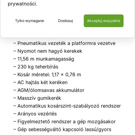
prywatności
– emelési hossz: 5,6 m
.
– súly: 7000 kg
– Szerszámtartó doboz
Tylko wymagane
Dostosuj
Akceptuj wszystkie
– Munkafény a platformon
– AC vezeték a platformra vezetve
– Pneumatikus vezeték a platformra vezetve
– Nyomot nem hagyó kerekek
– 11,56 m munkamagasság
– 230 kg teherbírás
– Kosár méretei: 1,17 x 0,76 m
– AC hajtás két keréken
– AGM/ólomsavas akkumulátor
– Masszív gumikerék
– Automatikus kosárszint-szabályozó rendszer
– Arányos vezérlés
– Figyelmeztető rendszer a gép mozgásakor
– Gép sebességváltó kapcsoló lassú/gyors