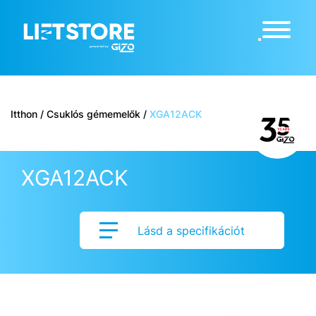
Itthon
/
Csuklós gémemelők
/
XGA12ACK
XGA12ACK
Lásd a specifikációt