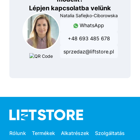
Lépjen kapcsolatba velünk
Natalia Safiejko-Ciborowska
WhatsApp
+48 693 485 678
sprzedaz@liftstore.pl
Rólunk
Termékek
Alkatrészek
Szolgáltatás