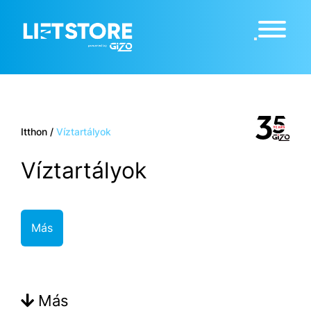
Itthon
/
Víztartályok
Víztartályok
Más
Más