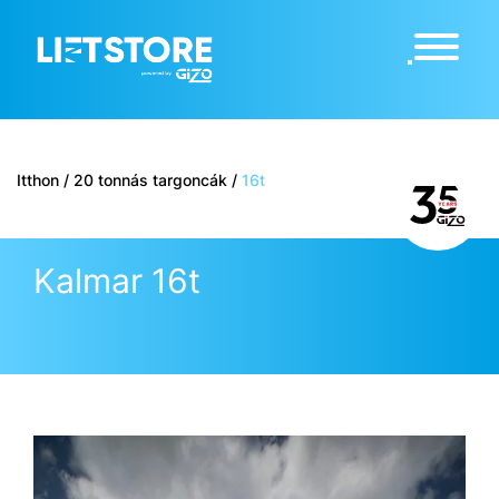
Itthon
/
20 tonnás targoncák
/
16t
Kalmar 16t