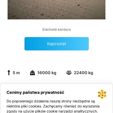
Elérhető kérésre
Kapcsolat
5 m
16000 kg
22400 kg
Műszaki adatok:
Cenimy państwa prywatność
– Emelési magasság: 3,50 m – 5,50 m
– Teherbírás: 16.0 t
Do poprawnego działania naszej strony niezbędne są
– Meghajtás: diesel
niektóre pliki cookies. Zachęcamy również do wyrażenia
– Targonca magassága oszloppal: 3.18 m
zgody na użycie plików cookie narzędzi analitycznych.