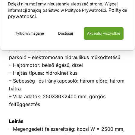
– Menetsebesség terhelve / üresen: 30 km / h / 30 km / h
Dzięki nim możemy nieustannie ulepszać stronę. Więcej
– Tengelyterhelés, terhelt, elöl / hátul: 35 800 / 2 600 kg
Polityka
informacji znajdą państwo w Polityce Prywatności.
– Tengelyterhelés terhelés nélkül, elöl / hátul: 10 500 / 11
prywatności
.
900 kg
– Súly: 22 400 kg
További beállítások
Tylko wymagane
Dostosuj
Akceptuj wszystkie
– Fék típus:
Alap – hidraulikus
parkoló – elektromosan hidraulikus működtetésű
– Hajtómotor: belső égésű, dízel
– Hajtás típusa: hidrokinetikus
– Sebesség- és iránykapcsoló: három előre, három
hátra
– Villa adatok: 250x80x2400 mm, görgős
felfüggesztés
Leírás
– Megengedett felszereltség: kocsi W = 2500 mm,