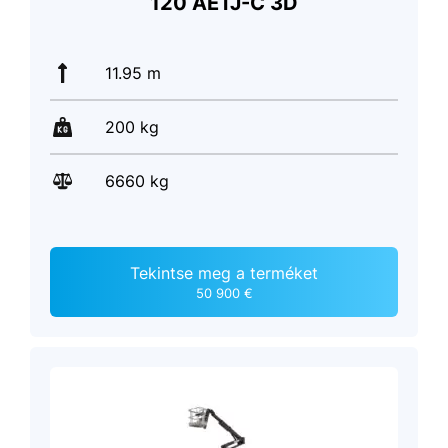
120 AETJ-C 3D
11.95 m
200 kg
6660 kg
Tekintse meg a terméket
50 900 €