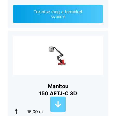
Tekintse meg a terméket
56 000 €
Manitou
150 AETJ-C 3D
15.00 m