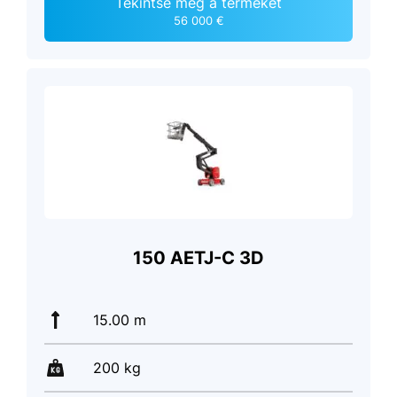
Tekintse meg a terméket
56 000 €
150 AETJ-C 3D
15.00 m
200 kg