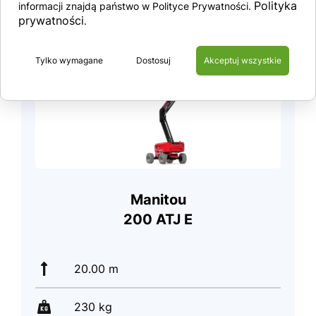
Polityka
informacji znajdą państwo w Polityce Prywatności.
57 000 €
prywatności
.
Tylko wymagane
Dostosuj
Akceptuj wszystkie
Manitou
200 ATJ E
20.00 m
230 kg