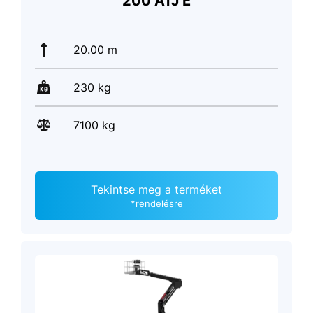
200 ATJ E
20.00 m
230 kg
7100 kg
Tekintse meg a terméket
*rendelésre