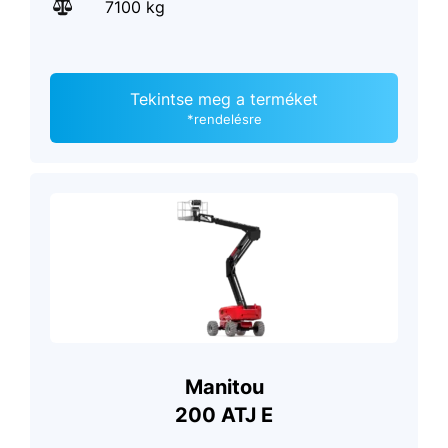
7100 kg
Tekintse meg a terméket
*rendelésre
Manitou
200 ATJ E