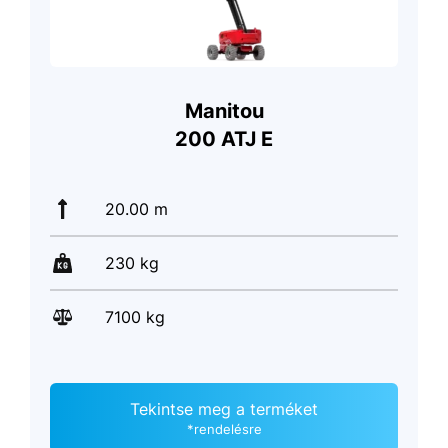
Manitou
200 ATJ E
20.00 m
230 kg
7100 kg
Tekintse meg a terméket
*rendelésre