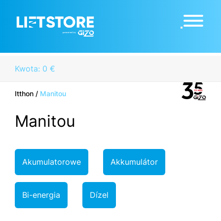
Kwota: 0 €
Itthon
/
Manitou
Manitou
Akumulatorowe
Akkumulátor
Bi-energia
Dízel