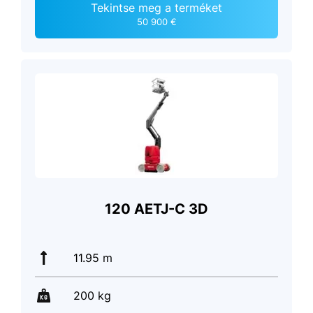
Tekintse meg a terméket
50 900 €
120 AETJ-C 3D
11.95 m
200 kg