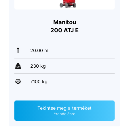
Manitou
200 ATJ E
20.00 m
230 kg
7100 kg
Tekintse meg a terméket
*rendelésre