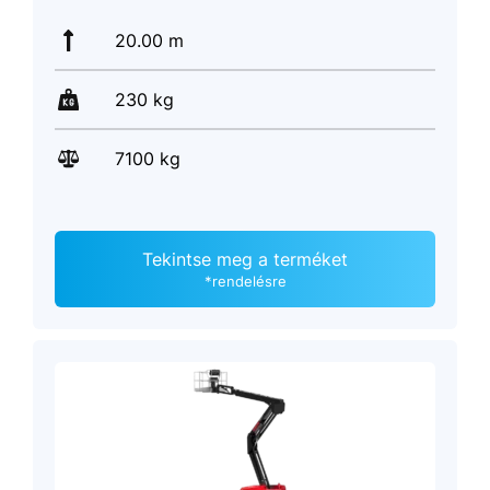
20.00 m
230 kg
7100 kg
Tekintse meg a terméket
*rendelésre