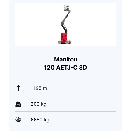
Manitou
120 AETJ-C 3D
11.95 m
200 kg
6660 kg