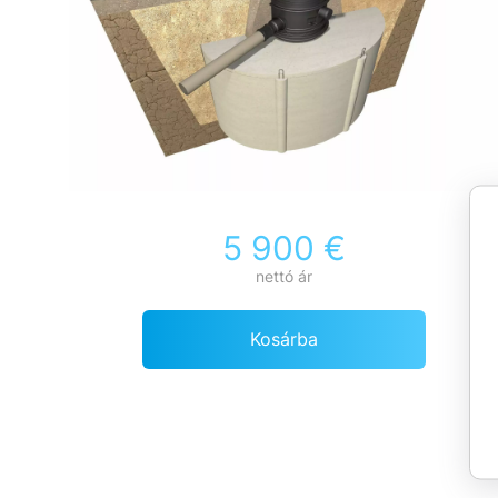
5 900 €
nettó ár
Kosárba