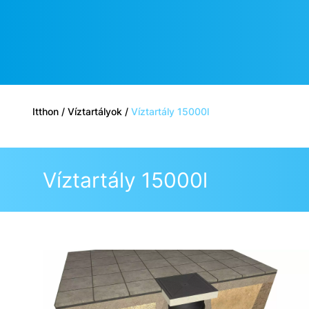
Itthon
/
Víztartályok
/
Víztartály 15000l
Víztartály 15000l