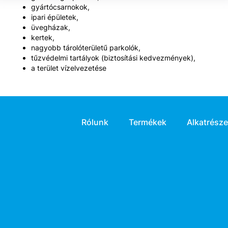
gyártócsarnokok,
ipari épületek,
üvegházak,
kertek,
nagyobb tárolóterületű parkolók,
tűzvédelmi tartályok (biztosítási kedvezmények),
a terület vízelvezetése
Rólunk
Termékek
Alkatrész