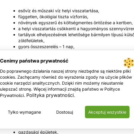
esővíz és műszaki víz helyi visszatartása,
független, ökológiai tiszta vízforrás,
növények egyszerű és költségmentes öntözése a kertben,
a helyi visszatartás csökkenti a hagyományos szennyvízre
tartályok elhelyezésének lehetősége bármilyen típusú külső f
zöldfelületek,
gyors összeszerelés – 1 nap,
100% vízálló,
nincs szükség további súly hozzáadására a tartályhoz, nag
Cenimy państwa prywatność
a tartályok gyors csatlakoztatása készletekhez – megnövel
rendszer vízszűrők beépítésének lehetősége,
Do poprawnego działania naszej strony niezbędne są niektóre pliki
A felső tanksapkák különféle formákban kaphatók,
cookies. Zachęcamy również do wyrażenia zgody na użycie plików
kaphat támogatást a városi hivataloktól a „KAPJA AZ ESŐT
cookie narzędzi analitycznych. Dzięki nim możemy nieustannie
telepítésével kapcsolatos kiadások 80%-áig lehet pályázni,
ulepszać stronę. Więcej informacji znajdą państwo w Polityce
tartályok felszerelésének lehetősége a felszínre
Polityka prywatności
Prywatności.
.
Jelentkezés be:
Tylko wymagane
Dostosuj
Akceptuj wszystkie
családi házak,
gazdasági épületek,