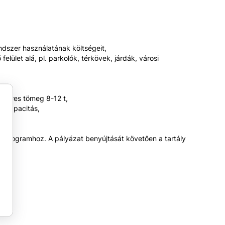
ndszer használatának költségeit,
elület alá, pl. parkolók, térkövek, járdák, városi
y üres tömeg 8-12 t,
t kapacitás,
” programhoz. A pályázat benyújtását követően a tartály