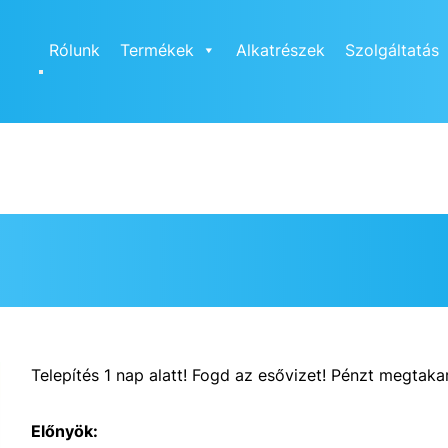
Rólunk
Termékek
Alkatrészek
Szolgáltatás
Telepítés 1 nap alatt! Fogd az esővizet! Pénzt megtakar
Előnyök: