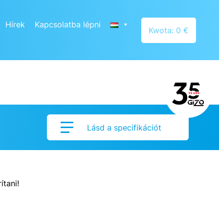
Hírek
Kapcsolatba lépni
Kwota: 0 €
Lásd a specifikációt
ítani!