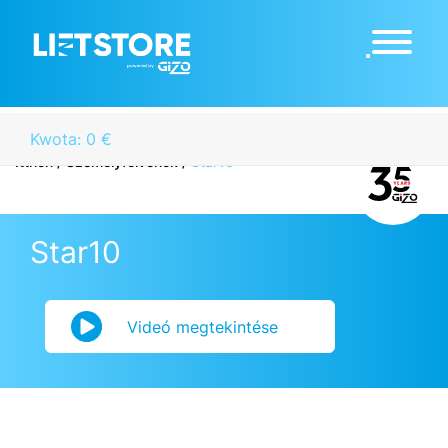
Kwota: 0 €
Itthon
/
Személyfelvonók
/
Star10
Star10
Videó megtekintése