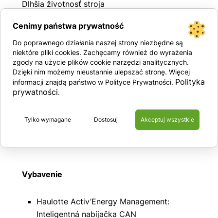
Dlhšia životnosť stroja
Cenimy państwa prywatność
Bočné kryty odolné proti rozbitiu vyrobené z
Do poprawnego działania naszej strony niezbędne są
kompozitného materiálu
niektóre pliki cookies. Zachęcamy również do wyrażenia
Trvanlivosť čapov, puzdier, nelakovaných
zgody na użycie plików cookie narzędzi analitycznych.
dielov a upevňovacích prvkov je trojnásobná.
Dzięki nim możemy nieustannie ulepszać stronę. Więcej
Polityka
Jednoduchá preprava
informacji znajdą państwo w Polityce Prywatności.
prywatności
.
Otvory v podvozku pre vysokozdvižný vozík
Maximálny uhol sklonu až 25% pre ľahký
prístup k nakladacím rampám nákladných
Tylko wymagane
Dostosuj
Akceptuj wszystkie
vozidiel
Vybavenie
Haulotte Activ’Energy Management:
Inteligentná nabíjačka CAN