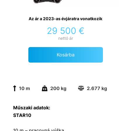
Az ár a 2023-as évjáratra vonatkozik
29 500 €
nettó ár
Kosárba
10 m
200 kg
2.677 kg
Műszaki adatok:
STAR10
10 m – pracovná výška