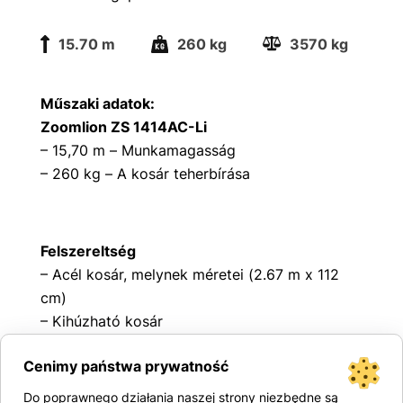
15.70 m
260 kg
3570 kg
Műszaki adatok:
Zoomlion ZS 1414AC-Li
– 15,70 m – Munkamagasság
– 260 kg – A kosár teherbírása
Felszereltség
– Acél kosár, melynek méretei (2.67 m x 112
cm)
– Kihúzható kosár
– Tartós acél biztonsági korlátok nyitható
Cenimy państwa prywatność
kapuval
– A gép felborulását megakadályozó
Do poprawnego działania naszej strony niezbędne są