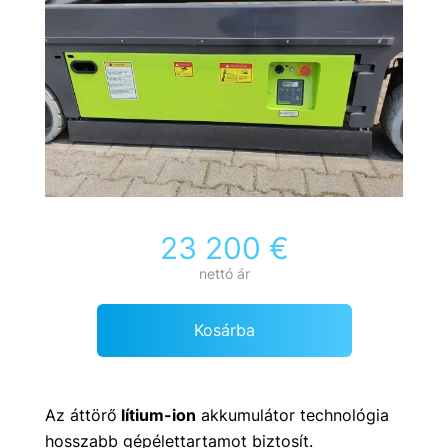
23 200 €
nettó ár
Kosárba
Az áttörő
lítium-ion
akkumulátor technológia
hosszabb gépélettartamot biztosít.