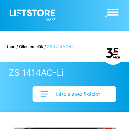
Itthon
/
Ollós emelők
/
ZS 1414AC-Li
ZS 1414AC-Li
Lásd a specifikációt