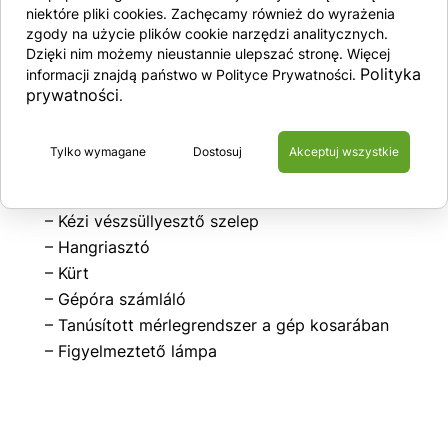
kitámasztás
niektóre pliki cookies. Zachęcamy również do wyrażenia
zgody na użycie plików cookie narzędzi analitycznych.
– Kihúzható tálcák gépalkatrészekkel
Dzięki nim możemy nieustannie ulepszać stronę. Więcej
– GPS helymeghatározó rendszer
Polityka
informacji znajdą państwo w Polityce Prywatności.
– Villák a gép emeléséhez
prywatności
.
– Arányos joystick
– Vészleállító gomb a platformon és az alsó
Tylko wymagane
Dostosuj
Akceptuj wszystkie
panelen
– Kilengésszint-érzékelő hangjelzéssel
– Kézi vészsüllyesztő szelep
– Hangriasztó
– Kürt
– Gépóra számláló
– Tanúsított mérlegrendszer a gép kosarában
– Figyelmeztető lámpa