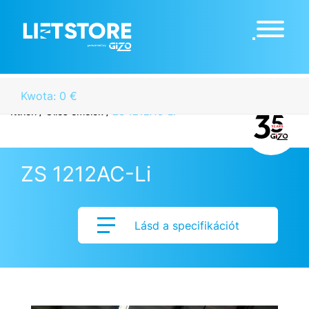
Kwota: 0 €
Itthon
/
Ollós emelők
/
ZS 1212AC-Li
ZS 1212AC-Li
Lásd a specifikációt