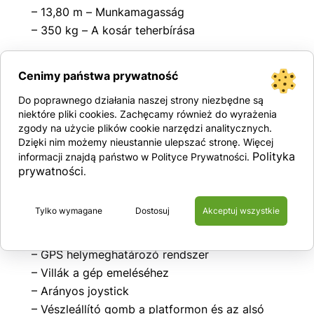
– 13,80 m – Munkamagasság
– 350 kg – A kosár teherbírása
Cenimy państwa prywatność
Felszereltség
Do poprawnego działania naszej strony niezbędne są
– Acél kosár, melynek méretei (2.30 m x 112
niektóre pliki cookies. Zachęcamy również do wyrażenia
cm)
zgody na użycie plików cookie narzędzi analitycznych.
Dzięki nim możemy nieustannie ulepszać stronę. Więcej
– Kihúzható kosár
Polityka
informacji znajdą państwo w Polityce Prywatności.
– Tartós acél biztonsági korlátok nyitható
prywatności
.
kapuval
– A gép felborulását megakadályozó
Tylko wymagane
Dostosuj
Akceptuj wszystkie
kitámasztás
– Kihúzható tálcák gépalkatrészekkel
– GPS helymeghatározó rendszer
– Villák a gép emeléséhez
– Arányos joystick
– Vészleállító gomb a platformon és az alsó