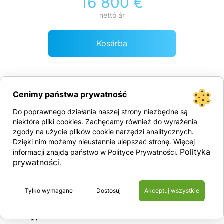
16 800 €
nettó ár
Kosárba
Cenimy państwa prywatność
10 m
450 kg
2680 kg
Do poprawnego działania naszej strony niezbędne są
niektóre pliki cookies. Zachęcamy również do wyrażenia
zgody na użycie plików cookie narzędzi analitycznych.
Műszaki adatok:
Dzięki nim możemy nieustannie ulepszać stronę. Więcej
XCMG XG1012AC
Polityka
informacji znajdą państwo w Polityce Prywatności.
– 10 m – wysokość robocza
prywatności
.
– 450 kg – udźwig platformy
Tylko wymagane
Dostosuj
Akceptuj wszystkie
Wyposażenie