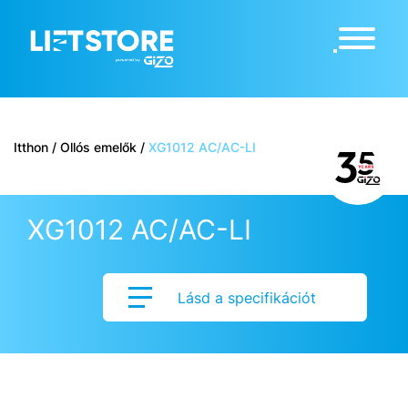
Itthon
/
Ollós emelők
/
XG1012 AC/AC-LI
XG1012 AC/AC-LI
Lásd a specifikációt