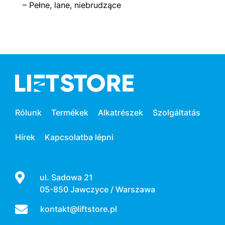
– Pełne, lane, niebrudzące
Rólunk
Termékek
Alkatrészek
Szolgáltatás
Hírek
Kapcsolatba lépni
ul. Sadowa 21
05-850 Jawczyce / Warszawa
kontakt@liftstore.pl