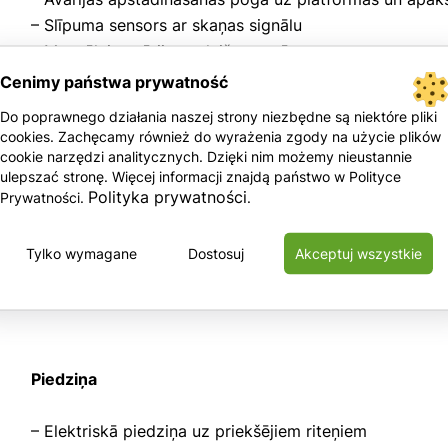
– Slīpuma sensors ar skaņas signālu
– Manuālais avārijas nolaišanas vārsts
– Skaņas signalizācija
Cenimy państwa prywatność
– Signāltaure
Do poprawnego działania naszej strony niezbędne są niektóre pliki
– Motostundu skaitītājs
cookies. Zachęcamy również do wyrażenia zgody na użycie plików
– Sertificēta svara sistēma iekārtas grozā
cookie narzędzi analitycznych. Dzięki nim możemy nieustannie
ulepszać stronę. Więcej informacji znajdą państwo w Polityce
Polityka prywatności
Prywatności.
.
Barošana
Tylko wymagane
Dostosuj
Akceptuj wszystkie
– Litija jonu akumulators / želejas akumulators 4x6V/
Piedziņa
– Elektriskā piedziņa uz priekšējiem riteņiem