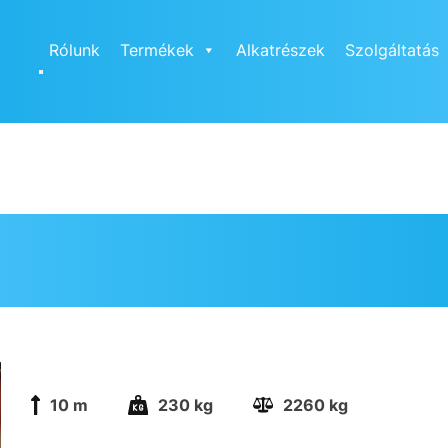
Rólunk
Termékek
Alkatrészek
Szolgáltatás
10 m
230 kg
2260 kg