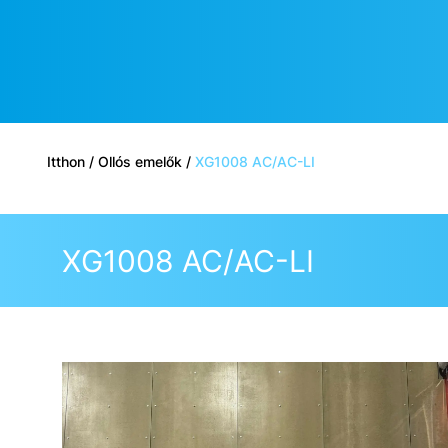
Itthon
/
Ollós emelők
/
XG1008 AC/AC-LI
XG1008 AC/AC-LI