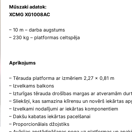
Műszaki adatok:
XCMG XG1008AC
– 10 m – darba augstums
– 230 kg – platformas celtspēja
Aprīkojums
– Tērauda platforma ar izmēriem 2,27 x 0,81 m
– Izvelkams balkons
– Izturīgas tērauda drošības margas ar atveramām dur
– Sliekšņi, kas samazina klīrensu un novērš iekārtas a
– Izvelkami nodalījumi ar iekārtas komponentiem
– Dakšu kabatas iekārtas pacelšanai
– Proporcionālais džojstiks
– Avārijas apstādināšanas poga uz platformas un apakš