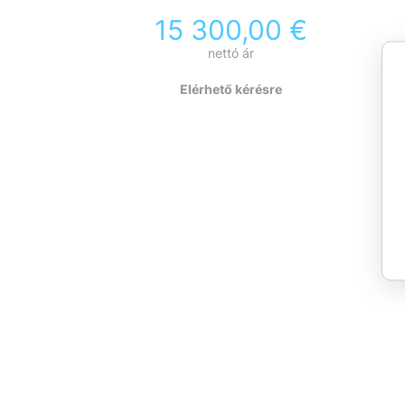
15 300,00
€
nettó ár
Elérhető kérésre