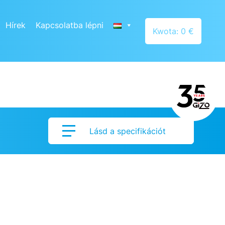
Hírek
Kapcsolatba lépni
Kwota: 0 €
Lásd a specifikációt