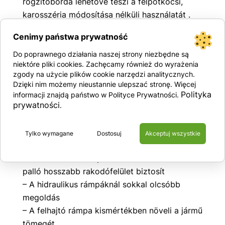
rögzítőborda lehetővé teszi a félpótkocsi,
karosszéria módosítása nélküli használatát .
– Univerzális felhasználás – félpótkocsikhoz,
Cenimy państwa prywatność
teherautókhoz, platformokhoz rögzítve
módosítás nélkül .
Do poprawnego działania naszej strony niezbędne są
niektóre pliki cookies. Zachęcamy również do wyrażenia
– Alacsony saját tömeg – a legjobb minőségű
zgody na użycie plików cookie narzędzi analitycznych.
alumíniumötvözetek
Dzięki nim możemy nieustannie ulepszać stronę. Więcej
– Kivételes szilárdság – alumíniumötvözetek
Polityka
informacji znajdą państwo w Polityce Prywatności.
prywatności
szilícium-keverékekkel
.
– Nincs légellenállás – a platón lévő
felhajtórámpa alacsonyabb légellenállást és
Tylko wymagane
Dostosuj
Akceptuj wszystkie
alacsonyabb üzemanyag-fogyasztást jelent
– Hosszabb rakodóplatform – a levehető fekvő
palló hosszabb rakodófelület biztosít
– A hidraulikus rámpáknál sokkal olcsóbb
megoldás
– A felhajtó rámpa kismértékben növeli a jármű
tömegét