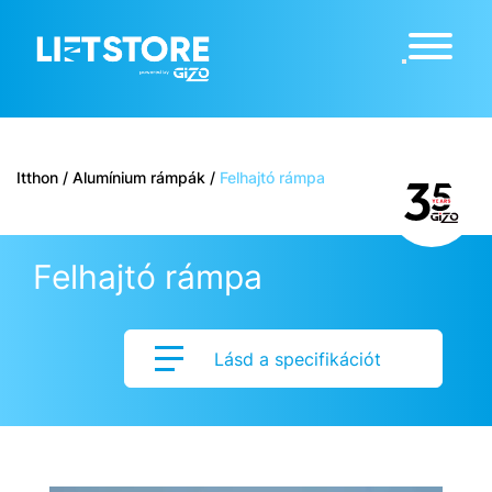
Itthon
/
Alumínium rámpák
/
Felhajtó rámpa
Felhajtó rámpa
Lásd a specifikációt