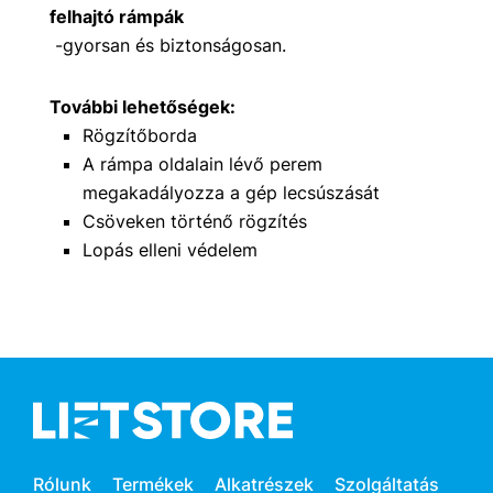
felhajtó rámpák
-gyorsan és biztonságosan.
További lehetőségek:
Rögzítőborda
A rámpa oldalain lévő perem
megakadályozza a gép lecsúszását
Csöveken történő rögzítés
Lopás elleni védelem
Rólunk
Termékek
Alkatrészek
Szolgáltatás